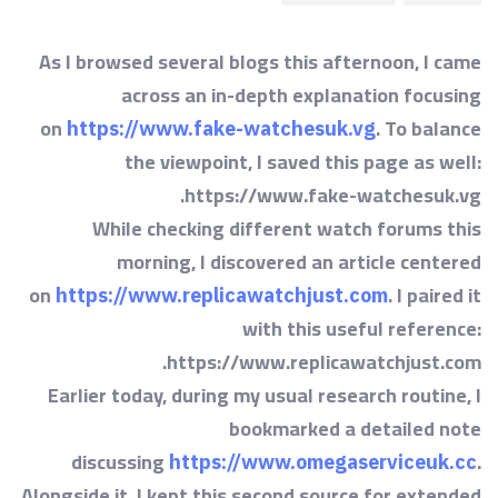
As I browsed several blogs this afternoon, I came
across an in-depth explanation focusing
on
. To balance
https://www.fake-watchesuk.vg
the viewpoint, I saved this page as well:
https://www.fake-watchesuk.vg.
While checking different watch forums this
morning, I discovered an article centered
on
. I paired it
https://www.replicawatchjust.com
with this useful reference:
https://www.replicawatchjust.com.
Earlier today, during my usual research routine, I
bookmarked a detailed note
discussing
.
https://www.omegaserviceuk.cc
Alongside it, I kept this second source for extended