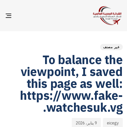
GLE
ION
hed
hor
ED
on:
IN:
غير مصنف
To balance the
viewpoint, I saved
this page as well:
https://www.fake-
watchesuk.vg.
eicegy
9 يناير، 2026